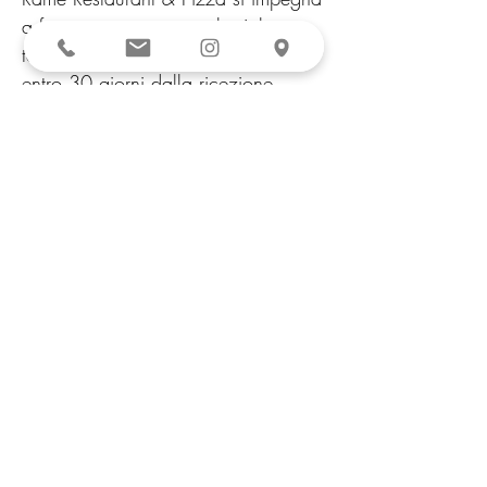
a fornire un riscontro nel più breve
tempo possibile e, indicativamente,
entro 30 giorni dalla ricezione.
---
Procedura di attuazione
Qualora il sito rientri nell’ambito dei
soggetti obbligati dalla normativa
applicabile e l’utente riceva una
risposta insoddisfacente o non riceva
risposta entro i termini previsti, potrà
utilizzare gli strumenti di tutela e le
procedure di segnalazione previste
dall’Autorità competente.
L’applicabilità delle specifiche
procedure AgID dipende dalla
natura del servizio, dalle